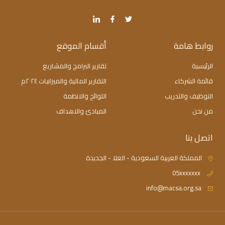
روابط هامة
أقسام الموقع
الرئيسية
تقارير البرامج والمشاريع
قائمة الشركاء
التقارير المالية والميزانيات ٢٠٢٤م
التوظيف والتدريب
اللوائح والانظمة
من نحن
المبادئ والاهداف
اتصل بنا
المملكة العربية السعودية - العلا - الجديدة
05xxxxxxx
info@macsa.org.sa