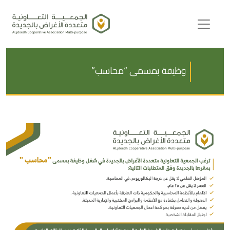
Ski
t
conten
وظيفة بمسمى “محاسب”