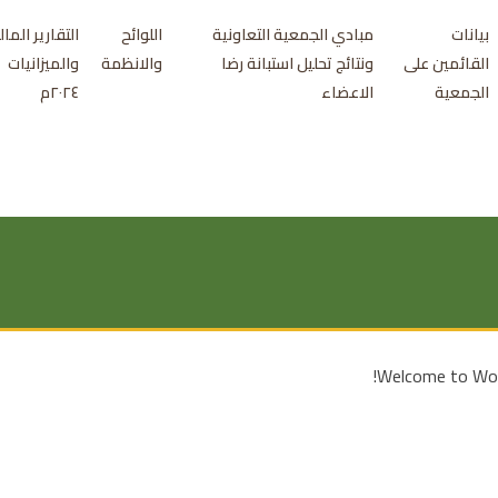
بيانات
مبادي الجمعية التعاونية
اللوائح
التقارير المال
القائمين على
ونتائج تحليل استبانة رضا
والانظمة
والميزانيات
الجمعية
الاعضاء
٢٠٢٤م
Welcome to WordP