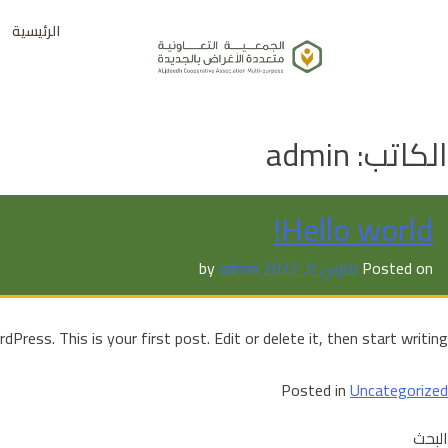
Ski
الرئيسية
t
conten
الكاتب:
admin
Hello world!
Posted on
مارس 9, 2022
by
admin
ress. This is your first post. Edit or delete it, then start writing!
Posted in
Uncategorized
البحث